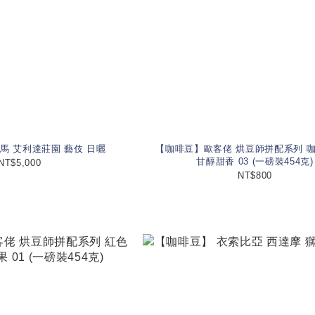
馬 艾利達莊園 藝伎 日曬
【咖啡豆】歐客佬 烘豆師拼配系列 
甘醇甜香 03 (一磅裝454克)
NT$5,000
NT$800