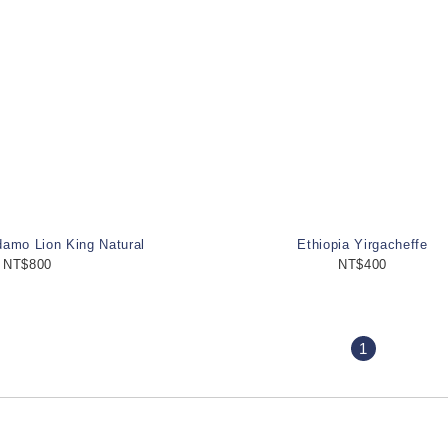
amo Lion King Natural
Ethiopia Yirgacheffe
NT$800
NT$400
1