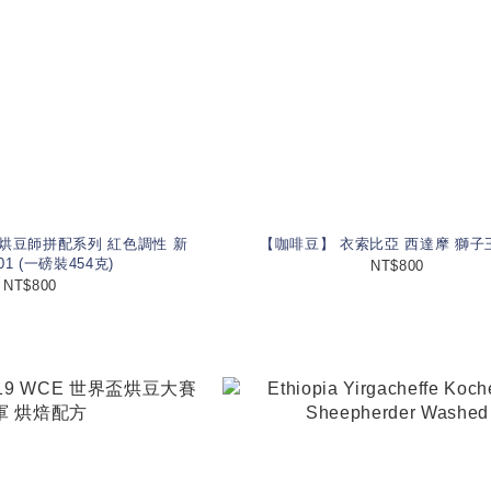
烘豆師拼配系列 紅色調性 新
【咖啡豆】 衣索比亞 西達摩 獅子
1 (一磅裝454克)
NT$800
NT$800