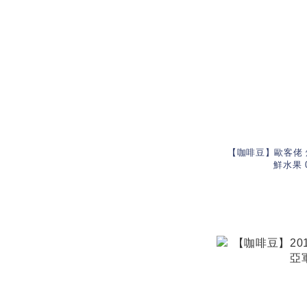
【咖啡豆】歐客佬 
鮮水果 0