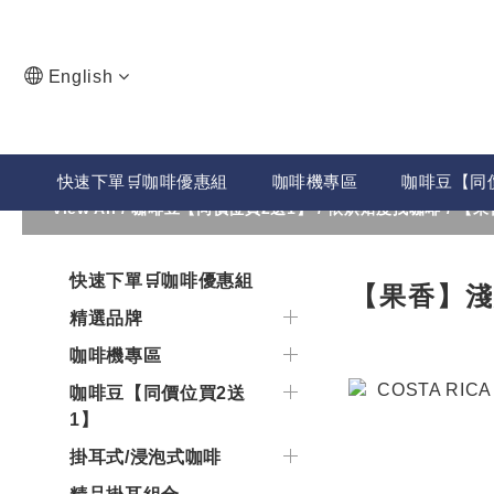
English
快速下單🛒咖啡優惠組
咖啡機專區
咖啡豆【同
View All
/
咖啡豆【同價位買2送1】
/
依烘焙度找咖啡
/
【果
快速下單🛒咖啡優惠組
【果香】
精選品牌
咖啡機專區
咖啡豆【同價位買2送
1】
掛耳式/浸泡式咖啡