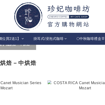
價位買2送1】
掛耳式/浸泡式咖啡
🌕中秋咖啡禮盒🐰
香】淺烘焙－中烘焙
淺烘焙－中烘焙