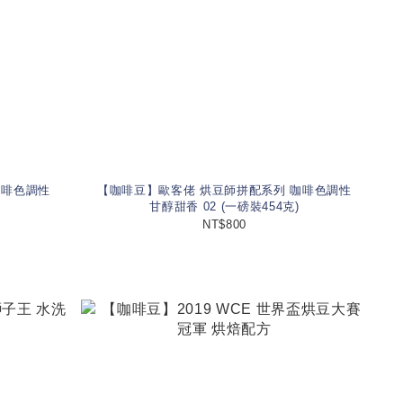
咖啡色調性
【咖啡豆】歐客佬 烘豆師拼配系列 咖啡色調性
甘醇甜香 02 (一磅裝454克)
NT$800