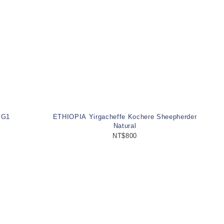
 G1
ETHIOPIA Yirgacheffe Kochere Sheepherder
Natural
NT$800