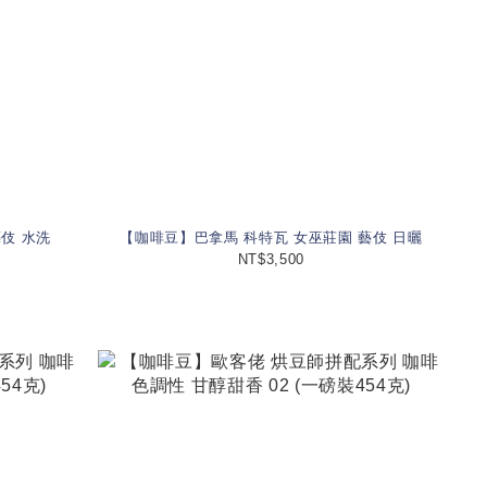
伎 水洗
【咖啡豆】巴拿馬 科特瓦 女巫莊園 藝伎 日曬
NT$3,500