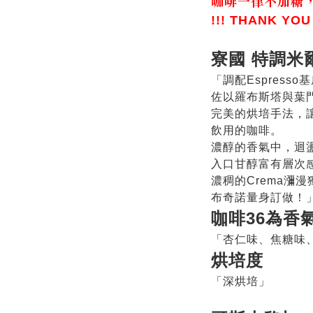
咖啡一律不加糖
!!! THANK YOU
寮國 特調米
「調配Espresso
佐以羅布斯塔與葉
完美的烘培手法，
飲用的咖啡。
濃醇的香氣中，迴
入口甘醇富有層次
濃稠的Crema瀰
布奇諾量身訂做！
咖啡36為香
「杏仁味、焦糖味
烘培度
「深烘培」