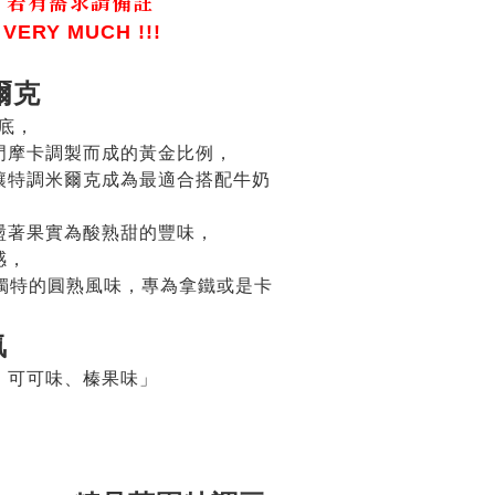
，
若有需求請備註
 VERY MUCH !!!
爾克
基底，
門摩卡調製而成的黃金比例，
讓特調米爾克成為最適合搭配牛奶
盪著果實為酸熟甜的豐味，
感，
漫獨特的圓熟風味，專為拿鐵或是卡
」
氣
、可可味、榛果味」