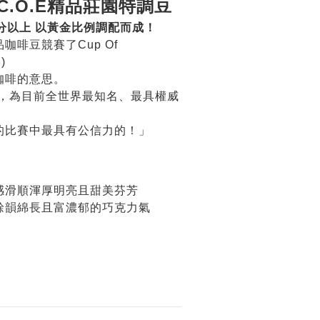
C.O.E精品莊園特調豆
分以上 以黃金比例調配而成！
咖啡豆競賽了Cup Of
)
咖啡的意思。
西，為目前全世界最知名、最具權威
的比賽中最具有公信力的！
」
感滑順渾厚明亮且甜美芬芳
餘韻綿長且富濃郁的巧克力氣