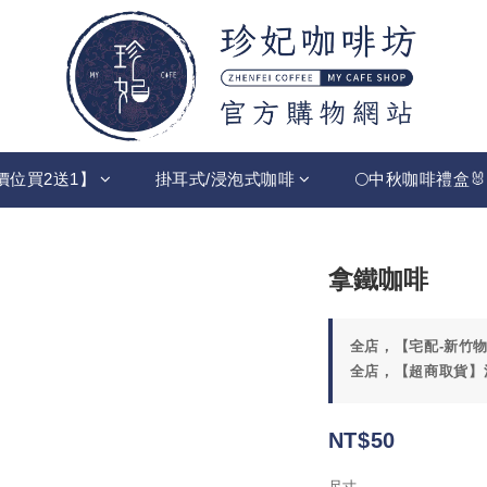
價位買2送1】
掛耳式/浸泡式咖啡
🌕中秋咖啡禮盒🐰
拿鐵咖啡
全店，【宅配-新竹物
全店，【超商取貨】
NT$50
尺寸