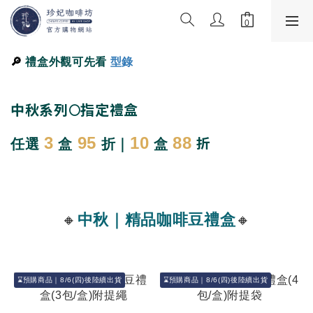
🔎
禮盒外觀可先看
型錄
中秋系列🌕指定禮盒
折
3
95
10
88
任選
盒
折｜
盒
🔸
中秋｜精品咖啡豆禮盒
🔸
⌛預購商品｜8/6(四)後陸續出貨
⌛預購商品｜8/6(四)後陸續出貨