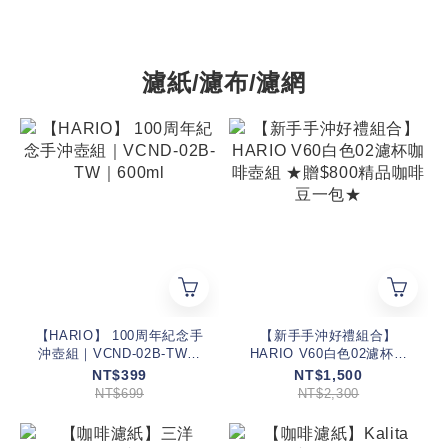
濾紙/濾布/濾網
【HARIO】 100周年紀念手
【新手手沖好禮組合】
沖壺組｜VCND-02B-TW｜
HARIO V60白色02濾杯咖
600ml
啡壺組 ★贈$800精品咖啡
NT$399
NT$1,500
豆一包★
NT$699
NT$2,300