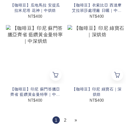
【咖啡豆】瓜地馬拉 安提瓜
【咖啡豆】衣索比亞 西達摩
拉米尼塔 花神｜中烘焙
艾拉班莎處理廠 日曬｜中深
烘焙
NT$400
NT$400
【咖啡豆】印尼 蘇門答臘亞
【咖啡豆】印尼 綠寶石｜深
齊省 藍鑽黃金曼特寧｜中深
烘焙
烘焙
NT$400
NT$400
1
2
»