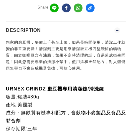
Share
DESCRIPTION
您家的磨豆機，要價上千甚至上萬，如果長時間使用，清潔工作就
變的非常重要囉！清潔劑主要是用來清潔磨豆機刀盤殘留的礦物
質，由於咖啡豆含有油脂，如果不定時清理的話，容易造成衛生問
題！因此您需要專業的清潔小幫手，使用溫和天然配方，對人體健
康無害也不會造成機器負擔，可放心使用。
URNEX GRINDZ 磨豆機專用清潔錠/清洗錠
容量:罐裝430g
產地:美國製
成分：無麩質有機專利配方，含穀物小麥製品及食品及
黏合劑
保存期限:三年