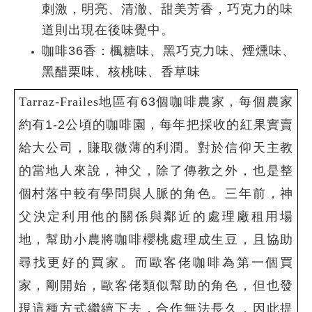
刺激，明亮、清澈、甜美芳香，巧克力的味
道則出現在後味覺中。
咖啡
36
香：楓糖味、黑巧克力味、煙燻味、
黑醋栗味、核桃味、香草味
Tarraz-Frailes
地區有
63
個咖啡農家，每個農家
約有
1-2
公頃的咖啡園，每年把採收的紅果實賣
給大公司，賺取微薄的利潤。對於信仰天主教
的當地人來說，神父，除了傳教之外，也是整
個村落中較有學問與人脈的角色。三年前，神
父決定利用他的關係與鄰近的處理廠租用場
地，幫助小農將咖啡櫻桃處理成生豆，且協助
尋找更好的買家。而歐客佬咖啡為第一個買
家，剛開始，歐客佬類似幫助的角色，但也發
現這種方式繼續下去，合作無法長久，因此提