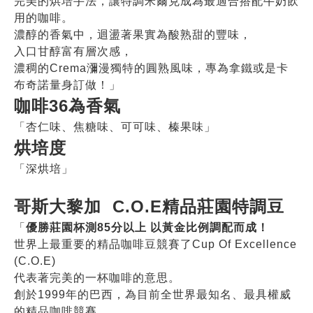
完美的烘培手法，讓特調米爾克成為最適合搭配牛奶飲
用的咖啡。
濃醇的香氣中，迴盪著果實為酸熟甜的豐味，
入口甘醇富有層次感，
濃稠的Crema瀰漫獨特的圓熟風味，專為拿鐵或是卡
布奇諾量身訂做！」
咖啡36為香氣
「杏仁味、焦糖味、可可味、榛果味」
烘培度
「深烘培」
哥斯大黎加 C.O.E精品莊園特調豆
「
優勝莊園杯測85分以上 以黃金比例調配而成！
世界上最重要的精品咖啡豆競賽了Cup Of Excellence
(C.O.E)
代表著完美的一杯咖啡的意思。
創於1999年的巴西，為目前全世界最知名、最具權威
的精品咖啡競賽