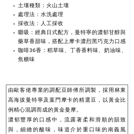
土壤種類：火山土壤
處理法：水洗處理
採收法：人工採收
啜吸：經典日式配方，曼特寧的濃郁甘醇與
藥草香甜味，搭配上摩卡濃烈黑巧克力口感
咖啡
36
香：稻草味、丁香香料味、奶油味、
焦糖味
由歐客佬專業的調配豆師傅所調製，採用林東
高海拔曼特寧及葉門摩卡的精選豆，以黃金比
例精心混調而成的黃金曼摩。
濃郁豐厚的口感中，流露著柔和滑順的韻致
與，細緻的酸味，味道介於重口味的南義風