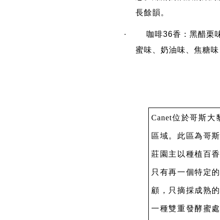
長餘韻。
·
咖啡
36
香：黑醋栗
蜜味、奶油味、焦糖味
Canet
位於哥斯大
區域。此區為哥
莊園主以種植百
只有再一個特定
顧，只摘採成熟
一種雙重發酵蜜