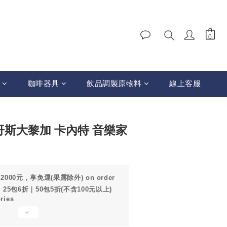
咖啡器具
飲品調製原物料
線上客服
BUY NOW
哥斯大黎加 卡內特 音樂家
00元，享免運(果露除外) on order
25包6折｜50包5折(不含100元以上)
ries