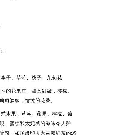
壤
處理
、李子、草莓、桃子、茉莉花
略性的花果香，甜又細緻，檸檬、
葡萄酒酸，愉悅的花香。
各式水果，草莓、蘋果、檸檬、葡
現，蜜糖和太妃糖的滋味令人難
醇感，如頂級印度大吉嶺紅茶的悠