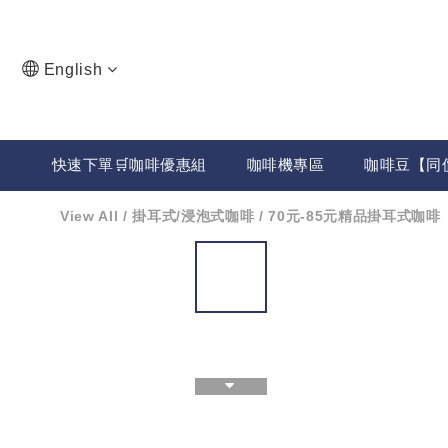
English
快速下單🛒咖啡優惠組
咖啡機專區
咖啡豆【同
View All
/
掛耳式/浸泡式咖啡
/
70元-85元精品掛耳式咖啡