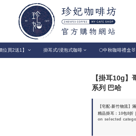
價位買2送1】
掛耳式/浸泡式咖啡
🌕中秋咖啡禮盒🐰
【掛耳10g】
系列 巴哈
【宅配-新竹物流】滿20
精品掛耳：10包8折｜
on selected catego