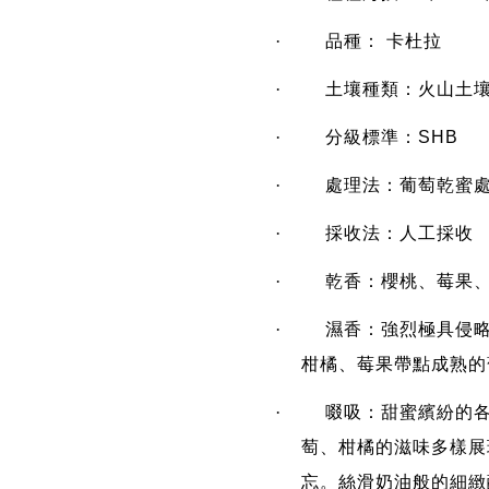
·
品種： 卡杜拉
·
土壤種類：火山土
·
分級標準：
SHB
·
處理法：葡萄乾蜜
·
採收法：人工採收
·
乾香：櫻桃、莓果
·
濕香：強烈極具侵
柑橘、莓果帶點成熟的
·
啜吸：甜蜜繽紛的
萄、柑橘的滋味多樣展
忘。絲滑奶油般的細緻