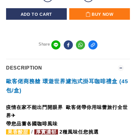
ADD TO CART
BUY NOW
Share
DESCRIPTION
歐客佬商務艙 環遊世界濾泡式掛耳咖啡禮盒
(45
包
/
盒
)
疫情在家不能出門開眼界 歐客佬帶你用味蕾旅行全世
界
✈
帶您品嘗各國咖啡風味
果香酸甜
/
厚實濃郁
2
種風味任您挑選